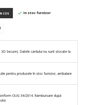
In stoc furnizor

N COS
e
& 3D Secure). Datele cardului nu sunt stocate la
5 zile pentru produsele în stoc furnizor, ambalare
e, conform OUG 34/2014. Rambursare după
ului.