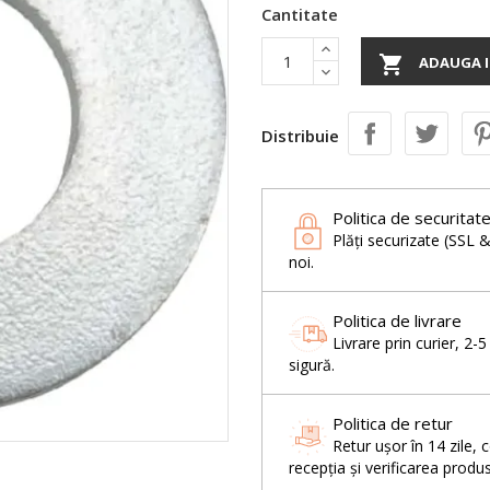
Cantitate

ADAUGA I
Distribuie
Politica de securitat
Plăți securizate (SSL 
noi.
Politica de livrare
Livrare prin curier, 2-
sigură.
Politica de retur
Retur ușor în 14 zil
recepția și verificarea produs