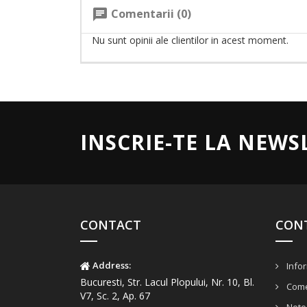
Comentarii (0)
chat
Nu sunt opinii ale clientilor in acest moment.
INSCRIE-TE LA NEWS
CONTACT
CON
Address:
Infor
Bucuresti, Str. Lacul Plopului, Nr. 10, Bl.
Come
V7, Sc. 2, Ap. 67