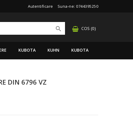
Autentificare
Suna-ne:
0744395250

COS
(0)
ERE
KUBOTA
KUHN
KUBOTA
E DIN 6796 VZ