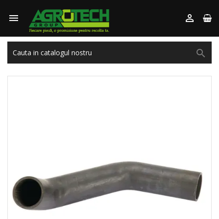


