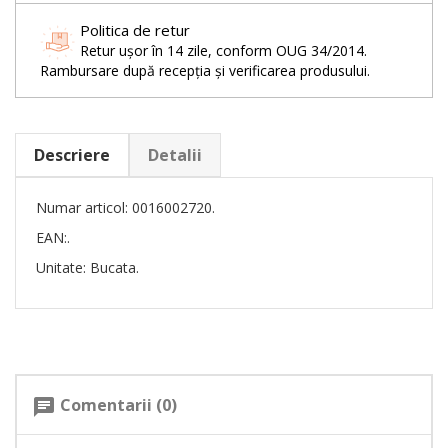
Politica de retur
Retur ușor în 14 zile, conform OUG 34/2014.
Rambursare după recepția și verificarea produsului.
Descriere
Detalii
Numar articol: 0016002720.
EAN:.
Unitate: Bucata.
Comentarii (0)
chat