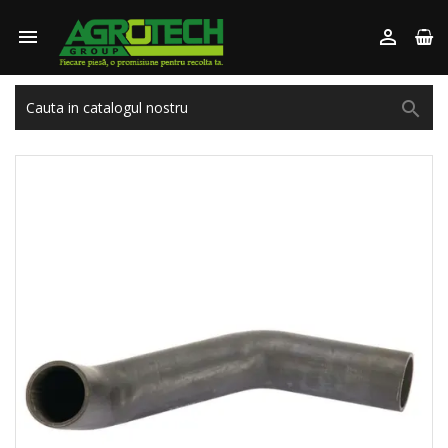


