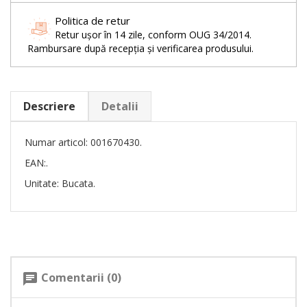
Politica de retur
Retur ușor în 14 zile, conform OUG 34/2014.
Rambursare după recepția și verificarea produsului.
Descriere
Detalii
Numar articol: 001670430.
EAN:.
Unitate: Bucata.
Comentarii (0)
chat