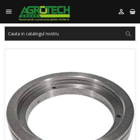


