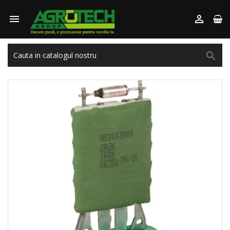


