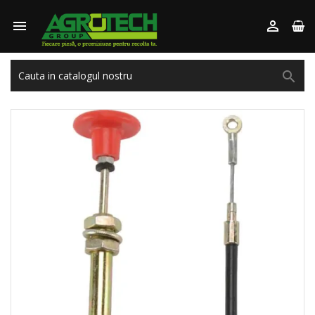


