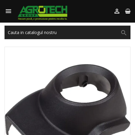


