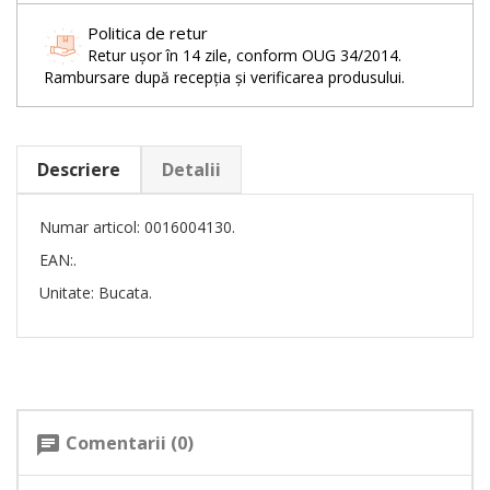
Politica de retur
Retur ușor în 14 zile, conform OUG 34/2014.
Rambursare după recepția și verificarea produsului.
Descriere
Detalii
Numar articol: 0016004130.
EAN:.
Unitate: Bucata.
Comentarii (0)
chat