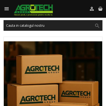


