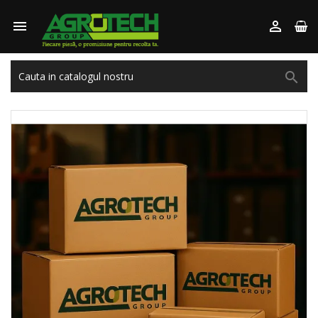


