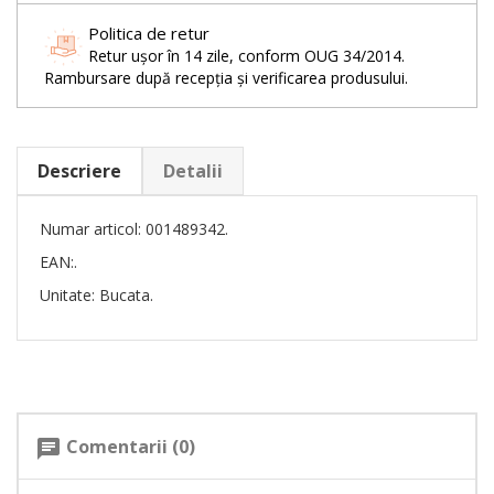
Politica de retur
Retur ușor în 14 zile, conform OUG 34/2014.
Rambursare după recepția și verificarea produsului.
Descriere
Detalii
Numar articol: 001489342.
EAN:.
Unitate: Bucata.
Comentarii (0)
chat