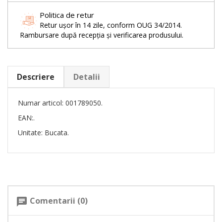
Politica de retur
Retur ușor în 14 zile, conform OUG 34/2014.
Rambursare după recepția și verificarea produsului.
Descriere
Detalii
Numar articol: 001789050.
EAN:.
Unitate: Bucata.
Comentarii (0)
chat