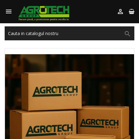


