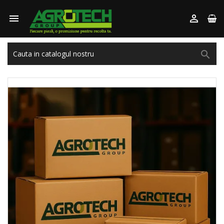


