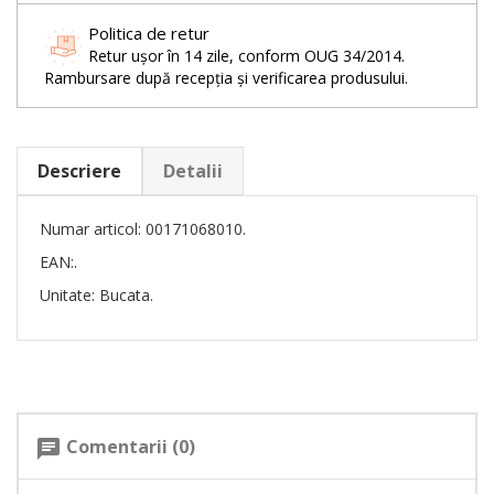
Politica de retur
Retur ușor în 14 zile, conform OUG 34/2014.
Rambursare după recepția și verificarea produsului.
Descriere
Detalii
Numar articol: 00171068010.
EAN:.
Unitate: Bucata.
Comentarii (0)
chat