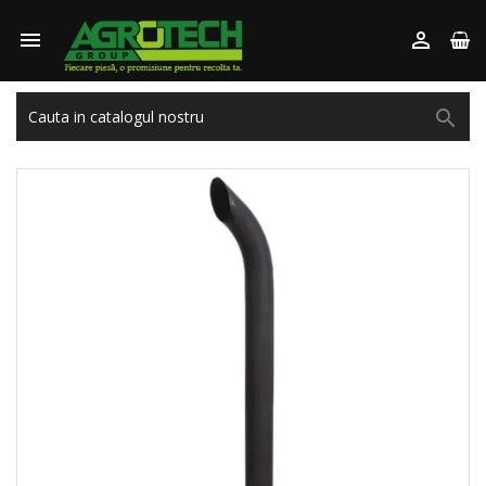


