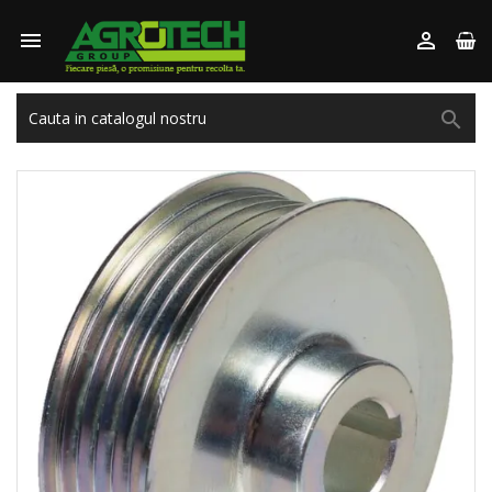


