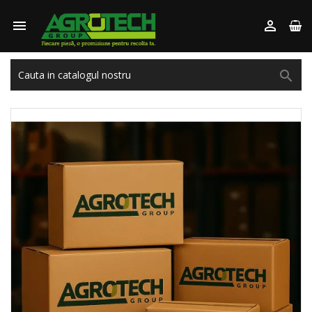


