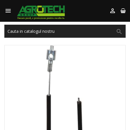


