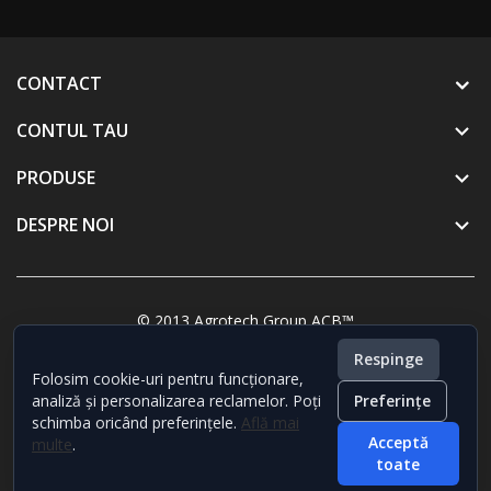
CONTACT
CONTUL TAU

PRODUSE

DESPRE NOI

© 2013 Agrotech Group ACB™
Respinge
Folosim cookie-uri pentru funcționare,
analiză și personalizarea reclamelor. Poți
Preferințe
schimba oricând preferințele.
Află mai
Acceptă
multe
.
toate
Scrie-ne pe WhatsApp