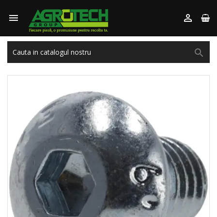


