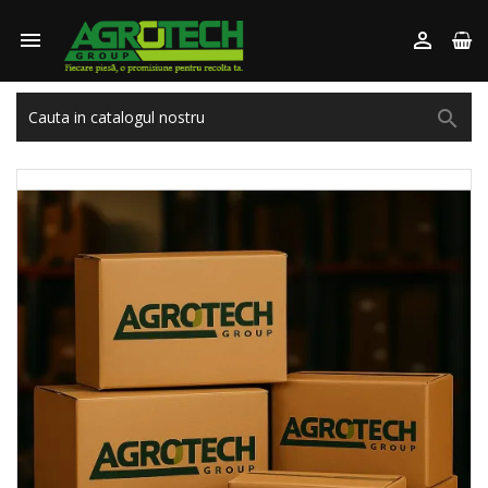


