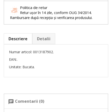
Politica de retur
Retur ușor în 14 zile, conform OUG 34/2014.
Rambursare după recepția și verificarea produsului.
Descriere
Detalii
Numar articol: 0013187902.
EAN:.
Unitate: Bucata.
Comentarii (0)
chat