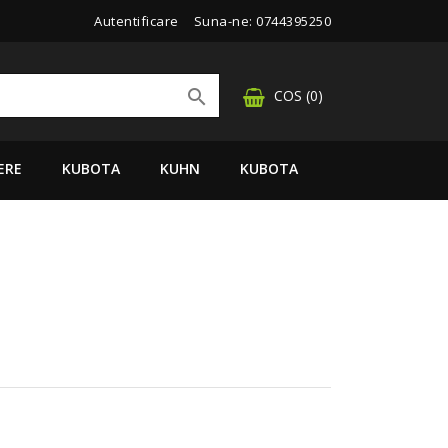
Autentificare
Suna-ne:
0744395250

COS
(0)
ERE
KUBOTA
KUHN
KUBOTA