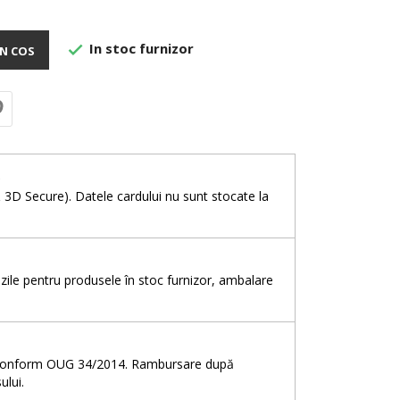
In stoc furnizor

N COS
e
& 3D Secure). Datele cardului nu sunt stocate la
5 zile pentru produsele în stoc furnizor, ambalare
e, conform OUG 34/2014. Rambursare după
ului.