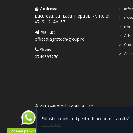
Address:
Infor
Bucuresti, Str. Lacul Plopului, Nr. 10, Bl.
Come
V7, Sc. 2, Ap. 67
Note 
Mail us:
Adre
office@agrotech-group.ro
Cup
Phone:
Alert
0744395250
© 2013 Agrotech Group ACB™
Folosim cookie-uri pentru funcționare, analiză ș
mai multe
.
Scrie-ne pe WhatsApp