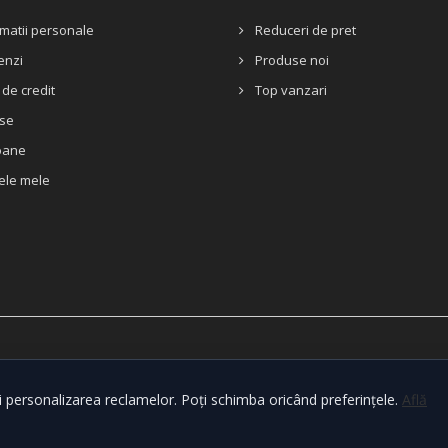
matii personale
Reduceri de pret
nzi
Produse noi
de credit
Top vanzari
se
oane
ele mele
i personalizarea reclamelor. Poți schimba oricând preferințele.
Află