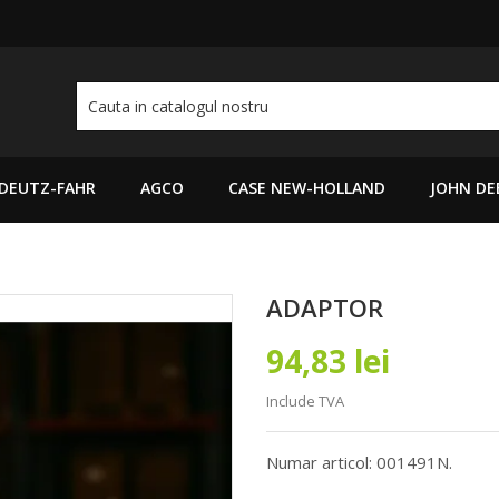
DEUTZ-FAHR
AGCO
CASE NEW-HOLLAND
JOHN DE
ADAPTOR
94,83 lei
Include TVA
Numar articol: 001491N.