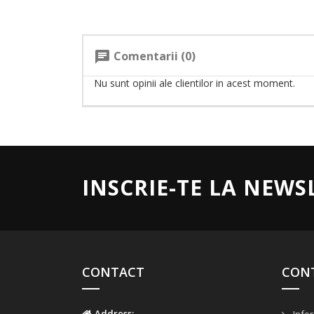
Comentarii (0)
chat
Nu sunt opinii ale clientilor in acest moment.
INSCRIE-TE LA NEWS
CONTACT
CON
Address: