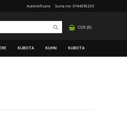
Autentificare
Suna-ne:
0744395250

COS
(0)
ERE
KUBOTA
KUHN
KUBOTA