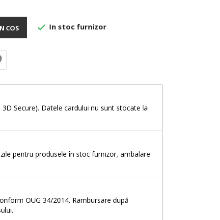
In stoc furnizor

N COS
e
& 3D Secure). Datele cardului nu sunt stocate la
5 zile pentru produsele în stoc furnizor, ambalare
e, conform OUG 34/2014. Rambursare după
ului.