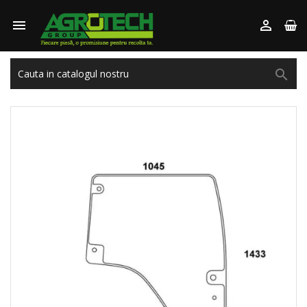


