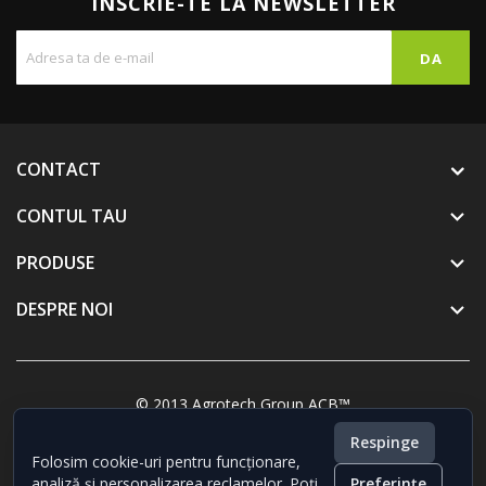
INSCRIE-TE LA NEWSLETTER
CONTACT
CONTUL TAU

PRODUSE

DESPRE NOI

© 2013 Agrotech Group ACB™
Respinge
Folosim cookie-uri pentru funcționare,
analiză și personalizarea reclamelor. Poți
Preferințe