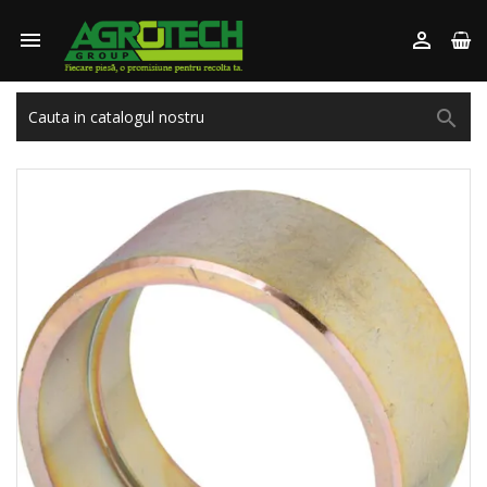


