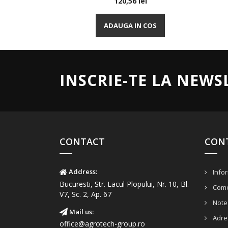
Pret
120,56 lei
Vizualizare rapida

ADAUGA IN COS
INSCRIE-TE LA NEWS
CONTACT
CON
Address:
Infor
Bucuresti, Str. Lacul Plopului, Nr. 10, Bl.
Come
V7, Sc. 2, Ap. 67
Note 
Mail us:
Adre
office@agrotech-group.ro