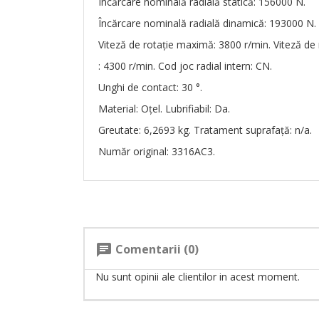
Încărcare nominală radială statică: 156000 N.
Încărcare nominală radială dinamică: 193000 N.
Viteză de rotație maximă: 3800 r/min. Viteză de r
: 4300 r/min. Cod joc radial intern: CN.
Unghi de contact: 30 °.
Material: Oțel. Lubrifiabil: Da.
Greutate: 6,2693 kg. Tratament suprafață: n/a.
Număr original: 3316AC3.
Comentarii (0)
chat
Nu sunt opinii ale clientilor in acest moment.