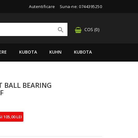
Autentificare
Suna-ne:
0744395250

COS
(0)
ERE
KUBOTA
KUHN
KUBOTA
 BALL BEARING
F
I 105,00 LEI