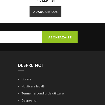
Pret
Pr
4.042,91 lei
2.
Vizualizare rapida
Vizu


ADAUGA IN COS
ADA
DESPRE NOI
Livrare
Notificare legală
Termeni și condiții de utilizare
Despre noi