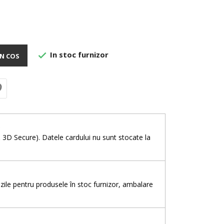
In stoc furnizor

N COS
e
& 3D Secure). Datele cardului nu sunt stocate la
5 zile pentru produsele în stoc furnizor, ambalare