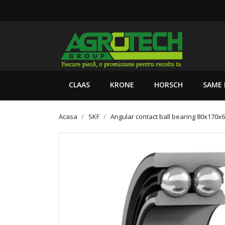
CLAAS
KRONE
HORSCH
SAME 
Acasa
SKF
Angular contact ball bearing 80x170