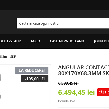
DEUTZ-FAHR
AGCO
CASE NEW-HOLLAND
JOHN DE
x68.3mm SKF
ANGULAR CONTACT
LA REDUCERE!
80X170X68.3MM SK
-105,00 LEI
6.599,45 lei
6.494,45 lei
CÂȘTIG
Include TVA