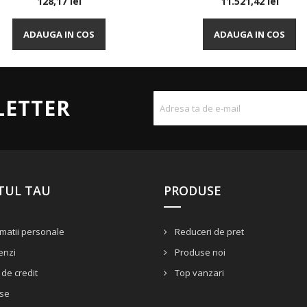
Pret
Pret
128,17 lei
11.521,42 lei
Vizualizare rapida
Vizualizare rapida


ADAUGA IN COS
ADAUGA IN COS
LETTER
TUL TAU
PRODUSE
matii personale
Reduceri de pret
nzi
Produse noi
de credit
Top vanzari
se