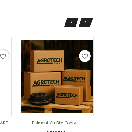
avorite_border
favorite_border
CARB
Rulment Cu Bile Contact...
Cylindrica